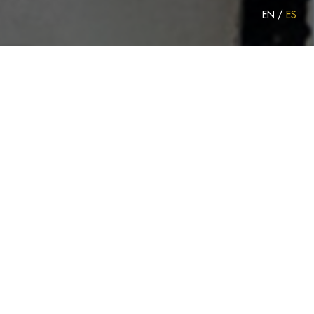
EN
/
ES
NOSOTROS
“Evocación, poesía, deleite. Un
lugar con sentido para los
sentidos. Un mundo flotante en
un tiempo suspendido.”